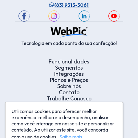
(83) 9313-3061
Tecnologia em cada ponto da sua confecção!
Funcionalidades
Segmentos
Integrações
Planos e Preços
Sobre nós
Contato
Trabalhe Conosco
Indique e Ganhe
Portal Integridade Corporativa
Utilizamos cookies para oferecer melhor
Utilizamos cookies para oferecer melhor
Canal de Denúncia
experiência, melhorar o desempenho, analisar
experiência, melhorar o desempenho, analisar
Termos de Uso
como você interage em nosso site e personalizar
como você interage em nosso site e personalizar
conteúdo. Ao utilizar este site, você concorda
conteúdo. Ao utilizar este site, você concorda
com o uso de cookies.
com o uso de cookies.
Saiba mais
Saiba mais